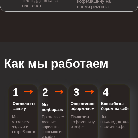
техподдержка за
кофемашину на
наш счет
время ремонта
Как мы работаем
1
2
3
4
Оставляете
Оперативно
Все заботы
Мы
заявку
оформляем
берем на себя
подбираем
Вы
Мы
Предлагаем
Привозим
наслаждаетесь
уточняем
лучшие
кофемашину
свежим кофе
задачи и
варианты
и кофе
потребности
кофемашин
и кофе